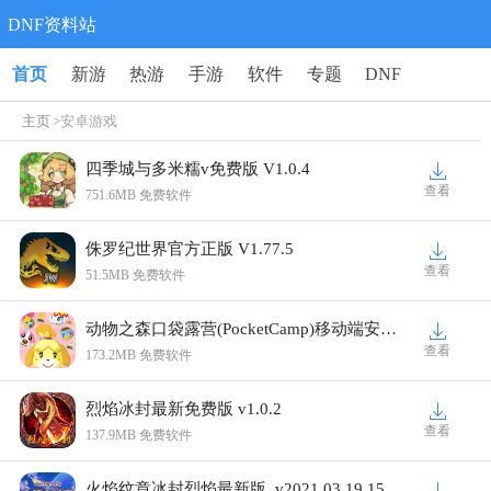
DNF资料站
首页
新游
热游
手游
软件
专题
DNF
主页
>安卓游戏
四季城与多米糯v免费版 V1.0.4
查看
751.6MB 免费软件
侏罗纪世界官方正版 V1.77.5
查看
51.5MB 免费软件
动物之森口袋露营(PocketCamp)移动端安卓官方版 V5.6.0
查看
173.2MB 免费软件
烈焰冰封最新免费版 v1.0.2
查看
137.9MB 免费软件
火焰纹章冰封烈焰最新版 v2021.03.19.15