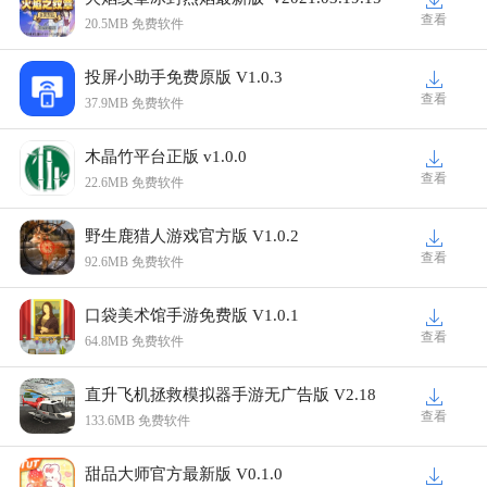
查看
20.5MB 免费软件
投屏小助手免费原版 V1.0.3
查看
37.9MB 免费软件
木晶竹平台正版 v1.0.0
查看
22.6MB 免费软件
野生鹿猎人游戏官方版 V1.0.2
查看
92.6MB 免费软件
口袋美术馆手游免费版 V1.0.1
查看
64.8MB 免费软件
直升飞机拯救模拟器手游无广告版 V2.18
查看
133.6MB 免费软件
甜品大师官方最新版 V0.1.0