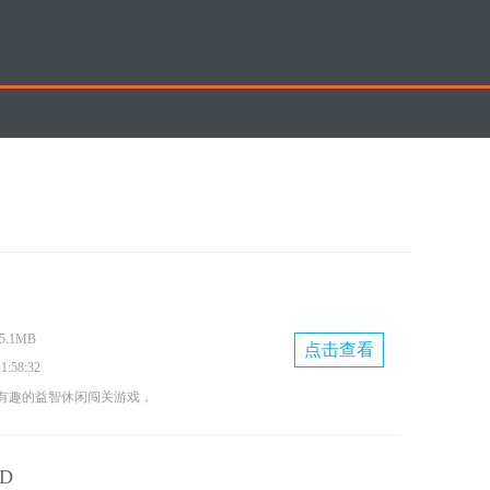
.1MB
点击查看
:58:32
有趣的益智休闲闯关游戏，
边跑酷一边射击，击中更多
分数，游戏玩法十分简单，
D
感兴趣的小伙伴快来试试