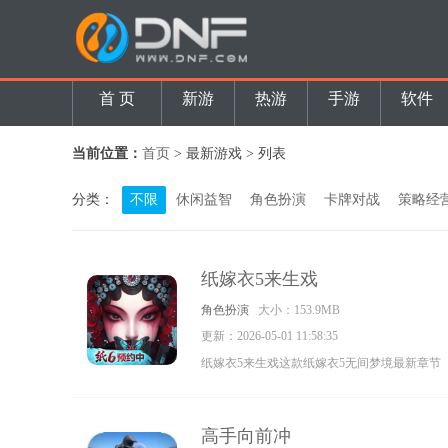
首 页
新游
热游
手游
软件
当前位置：
首页
> 最新游戏 > 列表
分类：
不限
休闲益智
角色扮演
卡牌对战
策略经
纸嫁衣5来生戏
角色扮演
大小：153.9MB
更新：2026-05-01 11:58:35
纸嫁衣5来生戏这款纸嫁衣5无间梦境最新章节
来生戏本站提供完整的游戏攻略，这款恐怖解
谜游戏剧情是本款游戏的一大亮点，原创的民
高手向前冲
俗改编的恐怖内容丰富的解谜系统和道具快来