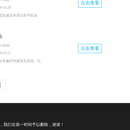
.5MB
你哦。
点击查看
:43:28
这款减压的清洁类手机游
护，解决所有的垃圾，整体
级的精彩好玩，整体的挑战
场
都让游戏充满着无限的魅
.8MB
点击查看
:33:11
款有趣的驾驶闯关游戏，玩
解压的休闲玩法，游戏画面
单，玩起来欢乐多多，还有
页
你来解锁，感兴趣的小伙伴
com，我们在第一时间予以删除，谢谢！