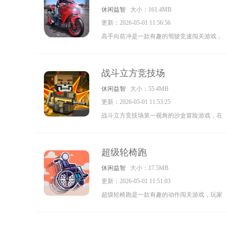
休闲益智
大小：161.4MB
和你的好友一起来体验吧。
更新：2026-05-01 11:56:56
高手向前冲是一款有趣的驾驶竞速闯关游戏，
驾驶自己炫酷的摩托在不同的赛道中疾驰，展
现自己高超的技术，还能自由改装摩托，让它
战斗立方竞技场
的性能更加强大，挑战更多的赛道记录吧，喜
休闲益智
大小：55.4MB
欢驾驶游戏的小伙伴不要错过了哦。
更新：2026-05-01 11:53:25
战斗立方竞技场第一视角的沙盒冒险游戏，在
战斗立方竞技场游戏中热血十足的枪战体验，
画面非常精美考验和你的好友一起来应对各种
超级轮椅跑
敌人，游戏武器丰富考验切实进行切换快来下
休闲益智
大小：17.5MB
载吧。
更新：2026-05-01 11:51:03
超级轮椅跑是一款有趣的动作闯关游戏，玩家
在游戏中操作角色不断闯关，通过跳跃来躲避
关卡中的各种障碍和陷阱，游戏中关卡多多，