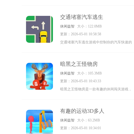
游戏，玩家能在游戏中享受无限的乐趣，操作
炫酷的机器人进行各种闯关，超多武器的加
交通堵塞汽车逃生
持，让你能一路过关斩将，感兴趣的玩家们不
休闲益智
大小：122.0MB
妨来下载试试吧。
更新：2026-05-01 10:58:58
交通堵塞汽车逃生游戏中控制你的汽车快速的
通过拥堵路段，选择正确的道路来完成你的游
戏，与其他玩家竞争看谁能够最快的驾驶你的
暗黑之王怪物房
车辆逃生，各种全新的游戏模式玩法可以随意
休闲益智
大小：105.3MB
选择你的挑战方式。
更新：2026-05-01 10:43:33
暗黑之王怪物房是一款有趣的休闲闯关游戏，
玩家能在游戏中感受欢乐有趣的玩法，游戏玩
起来十分简单，操作角色在关卡中尽情挑战
有趣的运动3D多人
吧，不仅能感受游戏带来的欢乐，还能锻炼思
休闲益智
大小：63.2MB
维哦，喜欢闯关游戏的玩家们不要错过了。
更新：2026-05-01 10:34:01