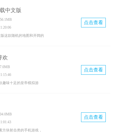
的救援任务，享受游戏带来
下载中文版
易上手的操作，各种有趣的
6.1MB
起来就爱不释手。
点击查看
:20:06
文版这款随机的地图和开阔的
的英雄选择，组成不同的团
副本，很有挑战的英雄玩法
寻欢
有高度的自由度快来下载体
.0MB
点击查看
:15:46
款趣味十足的皇帝模拟游
展经济、修建建筑，和角色
样的模拟人生，包含多个结
喜欢的朋友快来玩吧。
4.0MB
点击查看
:01:43
素方块射击类的手机游戏，