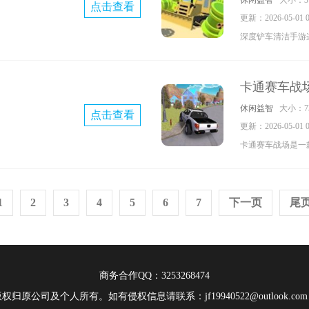
休闲益智
大小：37
点击查看
戏的探索玩法在等
更新：2026-05-01 09
深度铲车清洁手游
戏，对城市进行保
的玩法与设计都超
卡通赛车战
与各种内容的解锁
休闲益智
大小：73
点击查看
力。
更新：2026-05-01 09
卡通赛车战场是一
家能在游戏中感受
逼真，操作十分简
1
2
3
4
5
6
7
下一页
尾
超多的炫酷赛车等
快来下载试试吧。
商务合作QQ：3253268474
原公司及个人所有。如有侵权信息请联系：jf19940522@outlook.