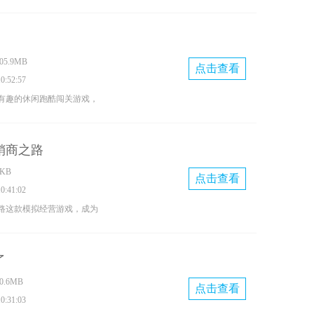
战任务在胡德抢劫案游戏中
操作手感经典的像素风格多
，跟不同的敌人进行对战快
5.9MB
点击查看
:52:57
有趣的休闲跑酷闯关游戏，
戏中穿着溜冰鞋完成有趣的
戏有许多的挑战和玩法，操
销商之路
感兴趣的小伙伴不妨来下载
KB
乐在等你哦。
点击查看
:41:02
路这款模拟经营游戏，成为
卖出售各种类型的车辆，提
名度来让更多的人来你这里
了
的销售策略发展更多的销售
.6MB
点击查看
:31:03