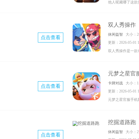
他人呢藏哪了这款
游戏，在游戏中控
破坏，很搞怪魔性
双人秀操作
十分趣味的挑战过
休闲益智
大小：28
点击查看
进行游戏快来下载
更新：2026-05-01 10
双人秀操作是一款
玩家能在游戏中感
有不同的关卡，玩
元梦之星官
友一起联机进行游
卡牌对战
大小：1.
点击查看
快来下载试试吧，
更新：2026-05-01 10
元梦之星官服手机
类型的联机游戏，
比拼很有特色的游
挖掘道路跑
的好友一起合作，
休闲益智
大小：27
点击查看
份以已经正式上线