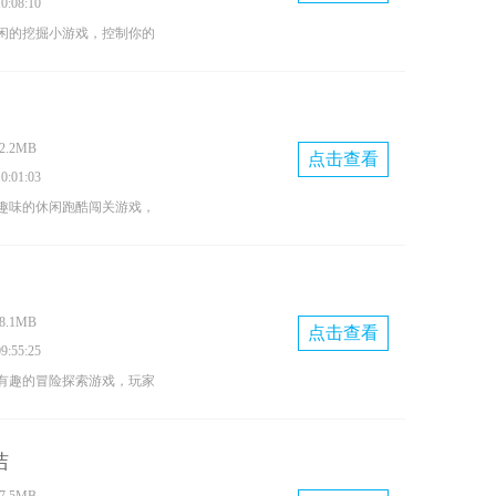
:08:10
闲的挖掘小游戏，控制你的
进行挖掘前进，安全的抵达
物使用各种技巧强化您的挖
趣味的搭配来完成你的挖掘
.2MB
点击查看
:01:03
趣味的休闲跑酷闯关游戏，
作角色进行跑酷闯关，躲避
用角色形态可以转换的特点
不仅玩法简单，还考验玩家
.1MB
来下载试试吧。
点击查看
:55:25
有趣的冒险探索游戏，玩家
压的休闲玩法，享受游戏带
索神秘的岛屿，收集各种有
洁
玩家们快来下载吧，超多游