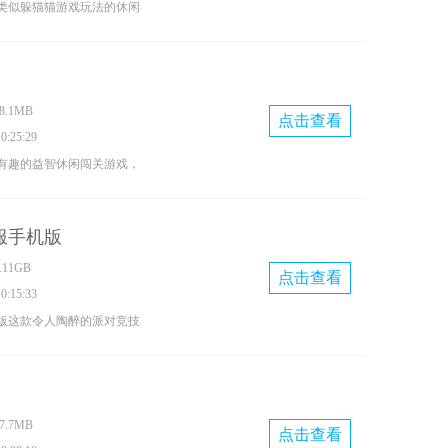
类似躲猫猫游戏玩法的休闲
制你的角色去各个场景中搞
的游戏体验超多精彩的场景
程，可以选择不同的视角来
.1MB
吧。
点击查看
:25:29
有趣的益智休闲闯关游戏，
受解压的休闲挑战，游戏中
起来欢乐多多，还能和好朋
服手机版
戏，喜欢闯关游戏的玩家们
11GB
不要错过了。
点击查看
:15:33
版这款令人陶醉的派对竞技
开放式的游戏地图各种竞技
戏画面在不同的模式中和你
这款元梦之星官服正版在9月
.7MB
快来下载体验吧。
点击查看