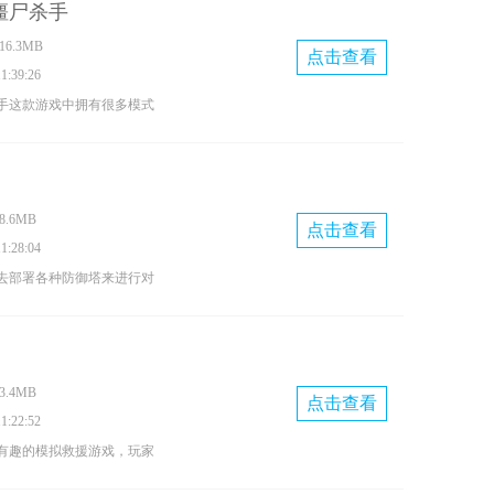
僵尸杀手
电掣吧，不仅锻炼驾驶技
6.3MB
的反应能力哦，喜欢的小伙
点击查看
:39:26
手这款游戏中拥有很多模式
提供丰富的任务挑战，经典
验，各种独特的技能不断去
多炫酷的技能展示快来下载
.6MB
点击查看
:28:04
去部署各种防御塔来进行对
闯关玩法体验多职业选择格
多人联机玩法和你的小伙伴
世界上生存下去快来下载
.4MB
点击查看
:22:52
有趣的模拟救援游戏，玩家
趣的欢乐玩法，扮演救助人