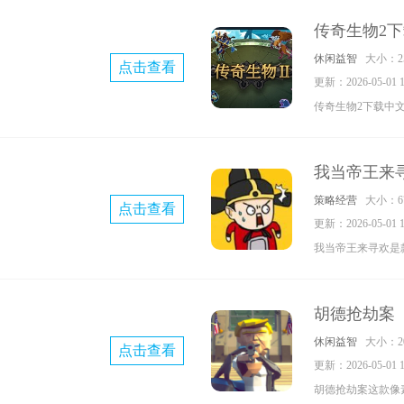
员，完成各种有趣
传奇生物2
的无穷欢乐，简单
休闲益智
大小：25
点击查看
挑战，让玩家们玩
更新：2026-05-01 11
传奇生物2下载中
冒险方式各种职业
队阵容，参加英雄
我当帝王来
没有任何限制，具
策略经营
大小：67
点击查看
验吧。
更新：2026-05-01 11
）
我当帝王来寻欢是
戏，经营国家、开
进行互动体验不一
胡德抢劫案
局可以进行达成，
休闲益智
大小：20
点击查看
更新：2026-05-01 11
胡德抢劫案这款像