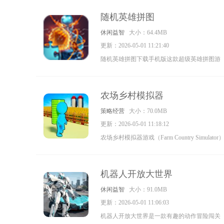
种强大的武器装备来完成游戏的对战，做好城
随机英雄拼图
池防御工作组建你的防御线快来下载吧。
休闲益智
大小：64.4MB
更新：2026-05-01 11:21:40
随机英雄拼图下载手机版这款超级英雄拼图游
戏很减压的游戏玩法，十分烧脑各种拼图体验
着将正确的拼图拖到正确的位置形状各异的拼
农场乡村模拟器
图体验，适合所有人来玩完整的拼出完整的超
策略经营
大小：70.0MB
级英雄。
更新：2026-05-01 11:18:12
农场乡村模拟器游戏（Farm Country Simulator
是款有趣的农场经营模拟游戏，在这里玩家可
以学习到最新最全的农业知识，快速提升玩家
机器人开放大世界
的农场经营水平，赶紧下载试试吧。
休闲益智
大小：91.0MB
更新：2026-05-01 11:06:03
机器人开放大世界是一款有趣的动作冒险闯关