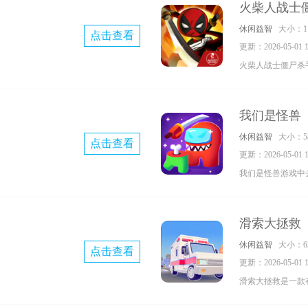
火柴人战士
受游戏带来的风驰
休闲益智
大小：11
点击查看
巧，还考验玩家们
更新：2026-05-01 11
伴快来试试吧。
火柴人战士僵尸杀
地图射击十分精美
的火柴人大冒险体
我们是怪兽
探索新的挑战，很
休闲益智
大小：58
点击查看
吧。
更新：2026-05-01 11
我们是怪兽游戏中
战，经典的回合制
式各样的怪物支持
滑索大拯救
一起来玩，在怪兽
休闲益智
大小：63
点击查看
吧。
更新：2026-05-01 11
滑索大拯救是一款
能在游戏中感受有