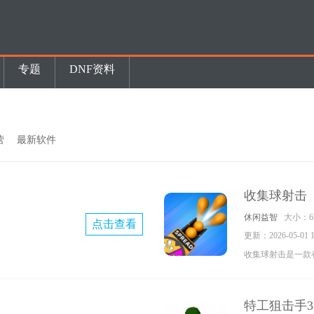
专题
DNF资料
营
最新软件
收集球射击
休闲益智
大小：65
点击查看
更新：2026-05-01 11
收集球射击是一款
玩家能在游戏中一
的小球获取更高的
特工狙击手3
玩起来欢乐多多，