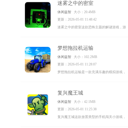
迷雾之中的密室
不同的道具也有不同的使用场景，喜欢动作闯
休闲益智
大小：20.4MB
关游戏的玩家们快来试试吧。
更新：2026-05-01 11:48:42
迷雾之中的密室这款恐怖主题的解谜游戏，游
戏中超多烧脑的解谜挑战很恐怖的游戏氛围，
不断前往各个密室进行探险，挑战性很高很多
梦想拖拉机运输
复杂的游戏体验很多不同层次的冒险快来下载
休闲益智
大小：102.2MB
吧。
更新：2026-05-01 11:28:07
梦想拖拉机运输是一款充满乐趣的模拟游戏，
玩家能驾驶拖拉机完成趣味的运输任务，各种
解压的休闲挑战在等你，让你不仅能体验真实
复兴魔王城
的驾驶玩法，还能锻炼手眼协调能力，快来体
休闲益智
大小：42.1MB
验在不同道路中运输的乐趣吧。
更新：2026-05-01 11:25:38
复兴魔王城这款放置类型的手机闯关小游戏，
可玩性和自由度都非常的高随时都能玩使用各