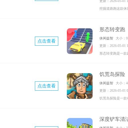
更新：2026-05-01 10
挖掘道路跑这款休
小球在各种路线下
终点避免撞到障碍
形态转变跑
掘车可以进行各种
休闲益智
大小：92
点击查看
挑战快来体验吧。
更新：2026-05-01 10
形态转变跑是一款
玩家能在游戏中操
关卡中的障碍，利
饥荒岛探险
来完成闯关，游戏
休闲益智
大小：48
点击查看
们的操作，喜欢就
更新：2026-05-01 09
饥荒岛探险是一款
能在游戏中感受解
来的刺激体验，探
深度铲车清
用的材料，喜欢的