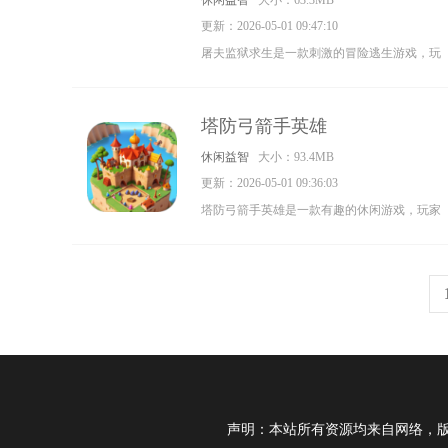
休闲益智
大小：63.3MB
喜欢模拟游戏的玩家们快来试试吧。
更新：2026-05-01 09:47:10
屠夫监狱求生是一款刺激的冒险逃生游戏，玩
家在危险的环境中进行逃生闯关，各种刺激有
趣的挑战在等你，解开各种机关，找到出口尽
塔防弓箭手英雄
快逃离这里，感兴趣的小伙伴不要犹豫了，快
休闲益智
大小：93.4MB
来免费下载试试吧。
更新：2026-05-01 09:36:03
塔防弓箭手英雄是一款有趣的休闲游戏，玩家
能在游戏中完成各种刺激有趣的闯关挑战，简
单易上手的操作，不同的塔防关卡，在游戏中
感受计谋和策略的比拼，击退入侵的敌人，享
受游戏带来的无穷乐趣吧，感兴趣的小伙伴不
要犹豫了。
声明：本站所有资源均来自网络，版权归