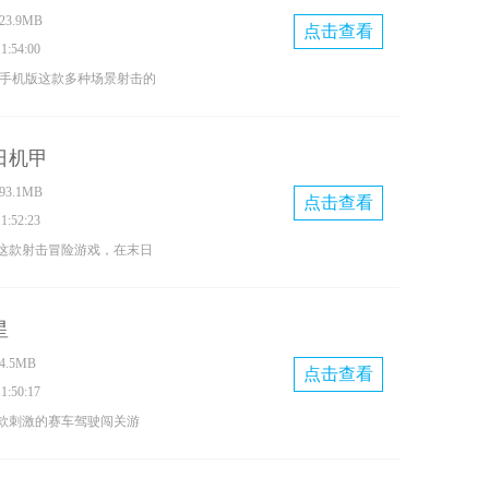
3.9MB
的。
点击查看
:54:00
载手机版这款多种场景射击的
上规划你的战斗策略运用地
以和好友一起参加的射击手
日机甲
游戏风格很有挑战的体验快
3.1MB
点击查看
:52:23
这款射击冒险游戏，在末日
各种敌人进行作战，炫酷的
战斗力来挑战更多的任务，
星
游戏玩法策略快来下载吧。
.5MB
点击查看
:50:17
款刺激的赛车驾驶闯关游
己炫酷的跑车在游戏中尽情
卡等你来解锁，在赛道中感