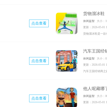
很多区域不同的挑
体验最真实的射击
货物溜冰鞋
元素的场景和冒险
休闲益智
大小：10
点击查看
来下载吧。
更新：2026-05-01 10
货物溜冰鞋是一款
玩家操作角色在游
休闲闯关挑战，游
汽车王国经
作更是简简单单，
休闲益智
大小：0
点击查看
试试吧，超多的欢
更新：2026-05-01 10
汽车王国经销商之
一名汽车经销商贩
高你的店铺收入知
他人呢藏哪
购买车辆。定制你
休闲益智
大小：80
点击查看
路线快来下载吧。
更新：2026-05-01 10