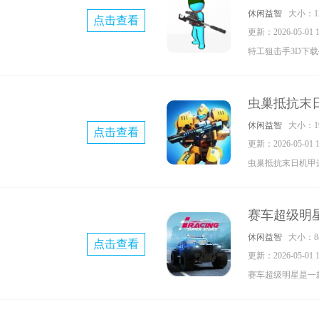
休闲益智
大小：12
点击查看
吧，不会让你失望
更新：2026-05-01 11
特工狙击手3D下
手机游戏，在地图
形来隐藏自己，可
虫巢抵抗末
游，简约的火柴人
休闲益智
大小：19
点击查看
来下载吧。
更新：2026-05-01 11
虫巢抵抗末日机甲
中使用你的武器和
机甲造型升级你的
赛车超级明
可以自由搭配你的
休闲益智
大小：84
点击查看
更新：2026-05-01 11
赛车超级明星是一
戏，玩家能驾驶自
的闯关，超多的关