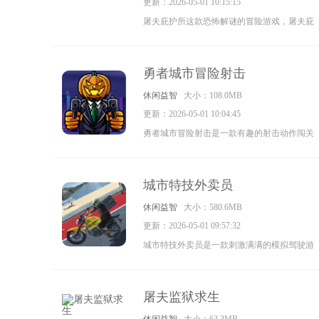
更新：2026-05-01 10:15:15
屠夫庇护所这款恐怖解谜的冒险游戏，屠夫庇
护所是一款非常烧脑的逃生游戏，躲避恐怖袭
击找到出口进行逃生，在各种环境下冷静思考
勇者城市冒险射击
找到线索来进行解谜很多道具都能灵活使用。
休闲益智
大小：108.0MB
更新：2026-05-01 10:04:45
勇者城市冒险射击是一款有趣的射击动作闯关
游戏，玩家能在游戏中享受无限的乐趣，操作
角色尽情闯关，游戏玩法简单易上手，充满乐
城市特技外卖员
趣的关卡在等你，收集更多的武器和装备击败
休闲益智
大小：580.6MB
强力的敌人吧，喜欢的玩家们不要犹豫了。
更新：2026-05-01 09:57:32
城市特技外卖员是一款刺激满满的模拟驾驶游
戏，玩家能驾驶摩托车在城市中送外卖，超多
的乐趣和挑战在等你，逼真的游戏场景和各种
屠夫监狱求生
解压的休闲挑战让玩家们玩起来就爱不释手，