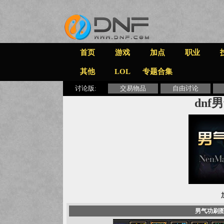
首页
游戏
加点
职业
其他
LOL
专题合集
讨论版:
交易物品
自由讨论
dn
男气功刷