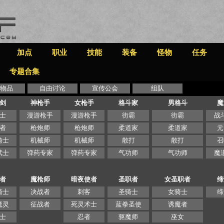
加点
职业
技能
装备
怪物
任务
专题合集
物品
自由讨论
宣传公会
组队
剑
神枪手
女枪手
格斗家
男格斗
魔
士
漫游枪手
漫游枪手
街霸
街霸
战
者
枪炮师
枪炮师
柔道家
柔道家
元
骑士
机械师
机械师
散打
散打
召
武士
弹药专家
弹药专家
气功师
气功师
魔
者
魔枪师
暗夜使者
圣职者
女圣职者
缔
骑士
决战者
刺客
圣骑士
女骑士
缔
魔灵
征战者
死灵术士
蓝拳圣使
诱魔者
士
忍者
驱魔师
巫女