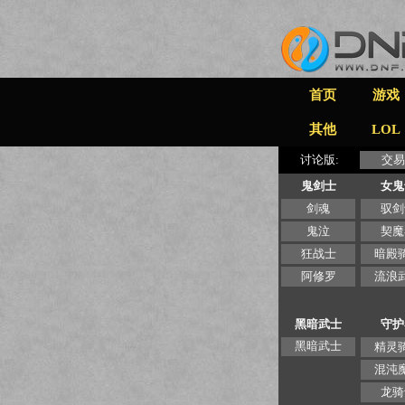
首页
游戏
其他
LOL
讨论版:
交易
鬼剑士
女鬼
剑魂
驭剑
鬼泣
契魔
狂战士
暗殿
阿修罗
流浪
黑暗武士
守护
黑暗武士
精灵
混沌
龙骑