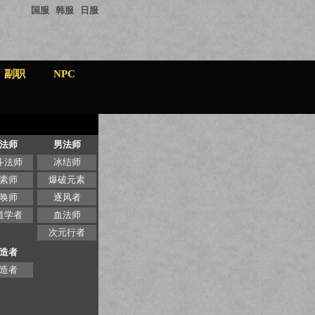
国服
韩服
日服
副职
NPC
法师
男法师
斗法师
冰结师
素师
爆破元素
唤师
逐风者
道学者
血法师
次元行者
造者
造者