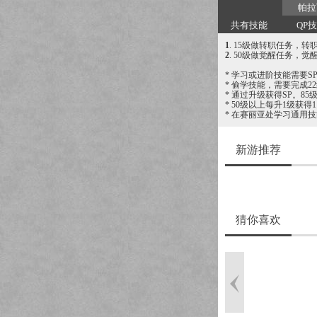
帕拉
共有技能
QP
1
. 15级做转职任务，转
2
. 50级做觉醒任务，觉
* 学习或进阶技能需要S
* 偷学技能，需要完成2
* 通过升级获得SP。85级
* 50级以上每升1级获得
* 在赛丽亚处学习通用
新游推荐
猜你喜欢