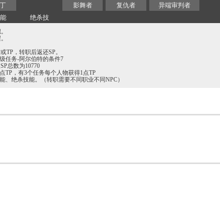
丁
影舞者
复仇者
异端审判者
技能
绝杀技
职。
醒。
P或TP，转职后返还SP。
2级任务-阿尔伯特的条件7
SP总数为10770
1点TP，有3个任务每个人物获得1点TP
技能、绝杀技能。（转职需要不同职业不同NPC）