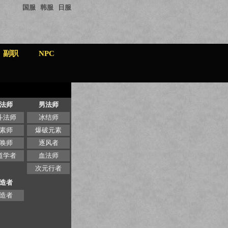
国服
韩服
日服
副职
NPC
法师
男法师
斗法师
冰结师
素师
爆破元素
唤师
逐风者
道学者
血法师
次元行者
造者
造者