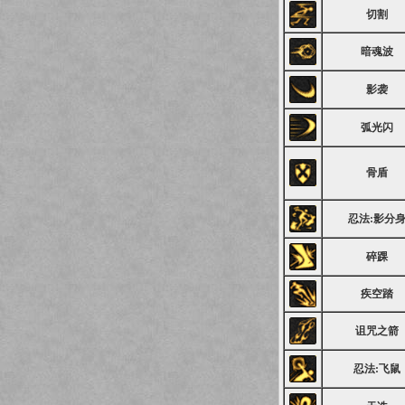
切割
暗魂波
影袭
弧光闪
骨盾
忍法:影分
碎踝
疾空踏
诅咒之箭
忍法:飞鼠