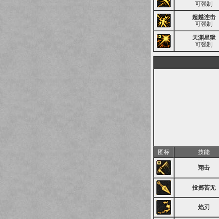
可强制
超越连击
可强制
天渊星狱
可强制
图标
技能
翔击
投掷苦无
焰刃