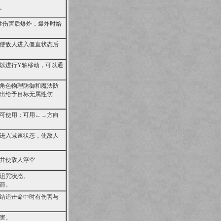
。
性伤害后爆炸，爆炸时给
使敌人进入僵直状态后
以进行Y轴移动，可以通
角色物理防御和魔法防
出给予目标无属性伤
可使用；可用←→方向
进入减速状态，使敌人
并使敌人浮空
诅咒状态。
箭。
结追击命中时有伤害与
害。