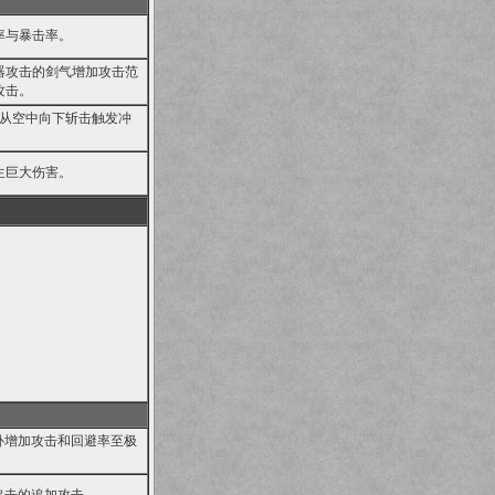
率与暴击率。
器攻击的剑气增加攻击范
攻击。
击从空中向下斩击触发冲
生巨大伤害。
补增加攻击和回避率至极