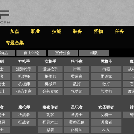
加点
职业
技能
装备
怪物
任务
专题合集
物品
自由讨论
宣传公会
组队
剑
神枪手
女枪手
格斗家
男格斗
魔
士
漫游枪手
漫游枪手
街霸
街霸
战
者
枪炮师
枪炮师
柔道家
柔道家
元
骑士
机械师
机械师
散打
散打
召
武士
弹药专家
弹药专家
气功师
气功师
魔
者
魔枪师
暗夜使者
圣职者
女圣职者
缔
骑士
决战者
刺客
圣骑士
女骑士
缔
魔灵
征战者
死灵术士
蓝拳圣使
诱魔者
士
忍者
驱魔师
巫女