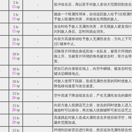
5 lv
前冲攻击后，再以双手对敌人发动大范围切割攻击
-
15
sp
施放一个暗属性球体，自动追踪敌人给予3次暗属
5 lv
-
15
sp
予敌人暗属性伤害，并能攻击周围的敌人。
攻击时给予敌人无属性伤害，并无视敌人硬直强行
5 lv
-
15
sp
闪到敌人身后。定时间就会消失。
向前方高速移动给予敌人无属性攻击，方向上下可
10 lv
-
15
sp
过C键来中止。
召唤骨片环绕自身或其他一名队友，被骨片环绕的
10 lv
-
御上升。当被骨片环绕的角色被攻击时，骨片会弹
15
sp
害。
把自己的分身留在地上，向空中瞬移。被攻击时也
10 lv
身
-
15
sp
键决定瞬移地点。
对敌人使用下段踢，造成无属性伤害的同时使敌人
10 lv
-
15
sp
降低移动速度与攻击速度。
15 lv
空中高速下降连续攻击后，产生无属性攻击的爆炸
-
20
sp
向前方敌人投掷诅咒之箭，攻击的同时使敌人进入
15 lv
-
20
sp
施放时可以移动，再次输入技能键即可射出诅咒之
高速跳起对敌人造成火属性攻击并使目标浮空，终
15 lv
-
20
sp
爆炸范围加成。
环绕到目标背后进行刺击，然后追加无属性斩击伤
15 lv