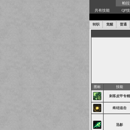
帕拉
共有技能
QP
转职
觉醒
普通
图标
技能
刺客皮甲专精
终结追击
迅影