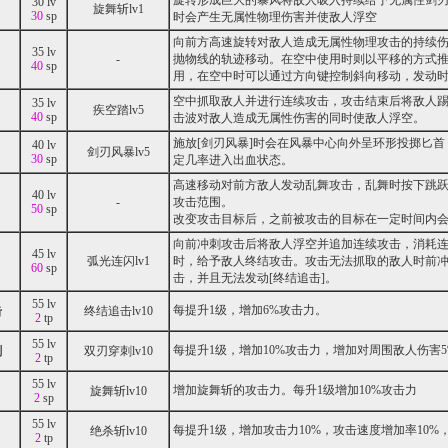
旋转形成巨大的暴风将敌人吸入持续给予无属性剑刃
30 lv
旋舞斩lv1
30
sp
时会产生无属性物理伤害并使敌人浮空
向前方高速旋转对敌人造成无属性物理攻击的持续
35 lv
-
抛物线的轨迹移动。在空中使用时则以平移的方式
40
sp
用，在空中时可以通过方向键控制斜向移动，发动
空中抓取敌人并进行连续攻击，攻击结束后将敌人
35 lv
疾空踏lv5
40
sp
击波对敌人造成无属性伤害的同时使敌人浮空。
施放[剑刃风暴]时会在风暴中心向外呈环形投掷匕
40 lv
剑刃风暴lv5
30
sp
定几率进入出血状态。
高速移动对前方敌人发动乱舞攻击，乱舞时按下跳
40 lv
-
攻击范围。
50
sp
改变攻击目标后，之前被攻击的目标在一定时间内
向前冲刺攻击后将敌人浮空并追加连续攻击，消耗连
45 lv
弧光连闪lv1
时，给予敌人终结攻击。攻击无法抓取的敌人时前
60
sp
击，并且无法发动[终结追击]。
55 lv
每提升1级，增加6%攻击力。
击
终结追击lv10
2
tp
55 lv
每提升1级，增加10%攻击力，增加对周围敌人伤害5
刺
双刃穿刺lv10
2
tp
55 lv
增加旋舞斩的攻击力。每升1级增加10%攻击力
旋舞斩lv10
2
sp
55 lv
每提升1级，增加攻击力10%，攻击速度增加率10%，
绝杀斩lv10
2
tp