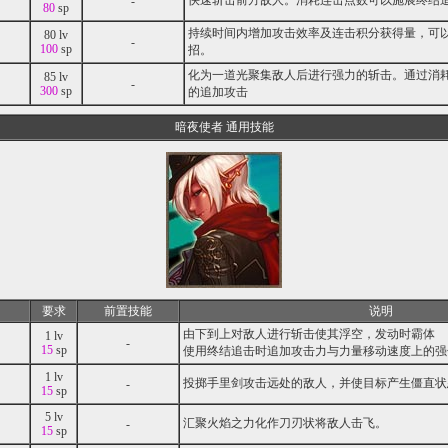
快速斩击前方敌人。消耗连击点数可以施展终结
-
80
sp
持续时间内增加攻击效率及连击积分获得量，可
80 lv
-
100
sp
招。
化为一道光聚集敌人后进行强力的斩击。通过消
85 lv
-
300
sp
的追加攻击
暗夜使者 通用技能
要求
前置技能
说明
由下到上对敌人进行斩击使其浮空，发动时霸体
1 lv
-
15
sp
使用终结追击时追加攻击力与力量移动速度上的强
1 lv
投掷手里剑攻击远处的敌人，并使目标产生僵直状
-
15
sp
5 lv
汇聚火焰之力化作刀刃状将敌人击飞。
-
15
sp