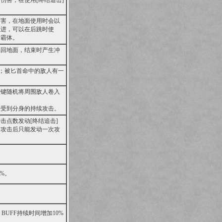
伤害，在使用[终结追击]
伤害，在地面使用时会以
推进，可以在后跳时使
时霸体。
踢回地面，结束时产生冲
首；被匕首命中的敌人有一
跃键随机将周围敌人卷入
会受到分身的持续攻击。
击点数发动[终结追击]
冲攻击后只能发动一次攻
%。
BUFF持续时间增加10%