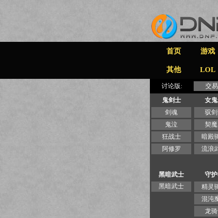
首页
游戏
其他
LOL
讨论版:
交易
鬼剑士
女鬼
剑魂
驭剑
鬼泣
契魔
狂战士
暗殿
阿修罗
流浪
黑暗武士
守护
黑暗武士
精灵
混沌
龙骑