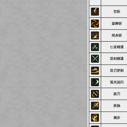
空跃
旋舞斩
绝杀斩
匕首精通
双剑精通
双刃穿刺
弧光连闪
旋刃
疾驰
侧步