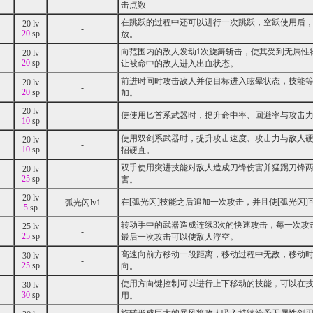
击点数
在跳跃的过程中还可以进行一次跳跃，空跃使用后
20 lv
-
20
sp
放。
向范围内的敌人发动1次旋舞斩击，使其受到无属性
20 lv
-
20
sp
让被命中的敌人进入出血状态。
前进时同时攻击敌人并使目标进入眩晕状态，技能
20 lv
-
20
sp
加。
20 lv
使使用匕首系武器时，提升命中率、回避率与攻击
-
10
sp
使用双剑系武器时，提升攻击速度、攻击力与敌人
20 lv
-
10
sp
招硬直。
双手使用突进技能对敌人造成刀锋伤害并猛踢刀锋
20 lv
-
25
sp
害。
20 lv
在[弧光闪]技能之后追加一次攻击，并且使[弧光闪
弧光闪lv1
5
sp
转动手中的武器造成连续3次的快速攻击，每一次攻
25 lv
-
25
sp
最后一次攻击可以使敌人浮空。
高速向前方移动一段距离，移动过程中无敌，移动
30 lv
-
25
sp
向。
使用方向键控制可以进行上下移动的技能，可以在
30 lv
-
30
sp
用。