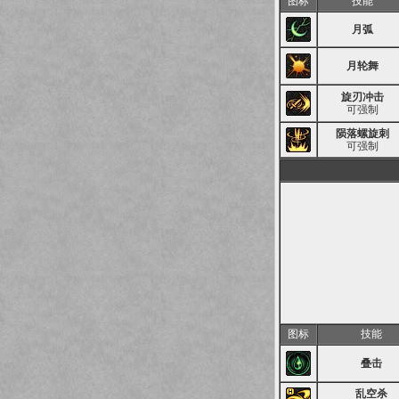
图标
技能
月弧
月轮舞
旋刃冲击
可强制
陨落螺旋刺
可强制
图标
技能
叠击
乱空杀