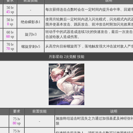
要求
前置技能
说明
50 lv
每次获得连击点数时会在一定时间内提升命中率、回避
-
45
sp
使用月轮舞后一定时间内进入闪光模式，闪光模式内武
50 lv
绝命瞬影杀1
0
sp
围并使基本攻击、跳跃攻击、前冲攻击时附加闪光效果
转动手中的武器造成连续3次的快速攻击，最后一次攻
60 lv
旋刃lv3
60
sp
击波给敌人造成伤害。
70 lv
从高空向目标螺旋而下，落地触发强大冲击波对敌人产
螺旋穿刺lv5
70
sp
月影星劫 2次觉醒 技能
要求
前置技能
说明
施放终结追击时流失之力通过加强基柔及神经弥
75 lv
-
80
sp
限
75 lv