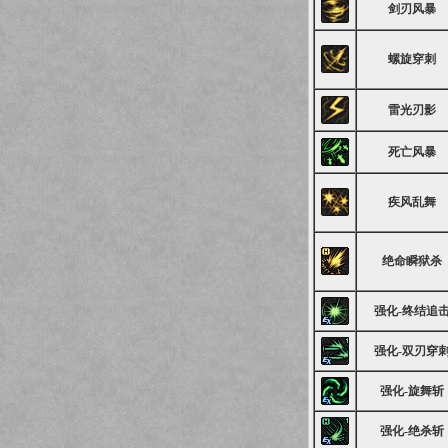
剑刃风暴
螺旋穿刺
雷光刃影
死亡风暴
疾风乱舞
绝命瞬狱杀
强化-终结追
强化-双刃穿
强化-旋舞斩
强化-绝杀斩