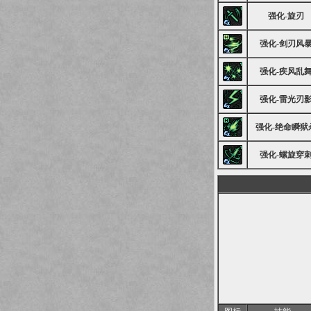
强化-旋刃
强化-剑刃风
强化-疾风乱
强化-雷光刃
强化-绝命瞬狱
强化-螺旋穿