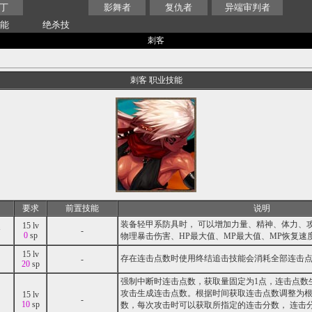
丁
影舞者
复仇者
异端审判者
技能
绝杀技
刺客
刺客 职业技能
要求
前置技能
说明
装备轻甲系防具时， 可以增加力量、精神、体力、
15 lv
-
0
sp
物理暴击伤害、HP最大值、MP最大值、MP恢复速
15 lv
存在连击点数时使用终结追击技能会消耗全部连击
-
20
sp
强制中断时连击点数，获取量固定为1点，连击点数
攻击生成连击点数。根据时间获取连击点数调整为
15 lv
-
10
sp
数，每次攻击时可以获取所指定的连击分数， 连击