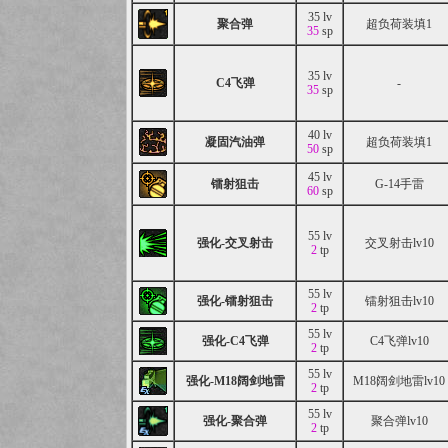
35 lv
聚合弹
超负荷装填1
35
sp
35 lv
C4飞弹
-
35
sp
40 lv
凝固汽油弹
超负荷装填1
50
sp
45 lv
镭射狙击
G-14手雷
60
sp
55 lv
强化-交叉射击
交叉射击lv10
2
tp
55 lv
强化-镭射狙击
镭射狙击lv10
2
tp
55 lv
强化-C4飞弹
C4飞弹lv10
2
tp
55 lv
强化-M18阔剑地雷
M18阔剑地雷lv10
2
tp
55 lv
强化-聚合弹
聚合弹lv10
2
tp