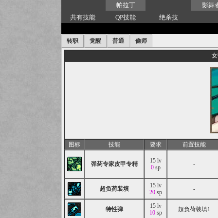
帕拉丁
影舞
共有技能
QP技能
绝杀技
转职
觉醒
普通
偷师
女
图标
技能
要求
前置技能
15 lv
弹药专家皮甲专精
-
0
sp
15 lv
超负荷装填
-
20
sp
15 lv
特性弹
超负荷装填1
10
sp