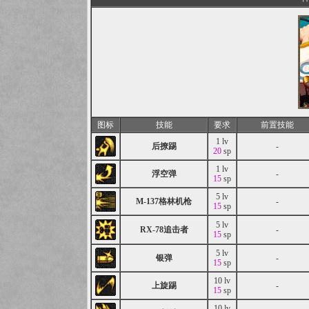
图标
技能
要求
前置技能
1 lv
后撩踢
-
20
sp
1 lv
浮空弹
-
15
sp
5 lv
M-137格林机枪
-
15
sp
5 lv
RX-78追击者
-
15
sp
5 lv
银弹
-
15
sp
10 lv
上旋踢
-
15
sp
10 lv