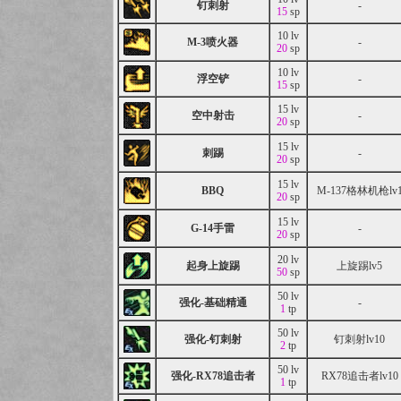
钉刺射
-
15
sp
10 lv
M-3喷火器
-
20
sp
10 lv
浮空铲
-
15
sp
15 lv
空中射击
-
20
sp
15 lv
刺踢
-
20
sp
15 lv
BBQ
M-137格林机枪lv
20
sp
15 lv
G-14手雷
-
20
sp
20 lv
起身上旋踢
上旋踢lv5
50
sp
50 lv
强化-基础精通
-
1
tp
50 lv
强化-钉刺射
钉刺射lv10
2
tp
50 lv
强化-RX78追击者
RX78追击者lv10
1
tp