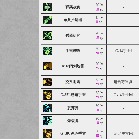
20 lv
弹药改良
-
10
sp
15 lv
单兵推进器
-
0
sp
20 lv
兵器研究
-
10
sp
20 lv
手雷精通
G-14手雷1
20
sp
20 lv
M18阔剑地雷
-
25
sp
25 lv
交叉射击
超负荷装填1
25
sp
25 lv
G-35L感电手雷
G-14手雷lv1
25
sp
30 lv
贯穿弹
-
10
sp
30 lv
爆裂弹
-
10
sp
30 lv
G-18C冰冻手雷
G-14手雷lv1
40
sp