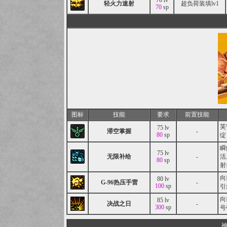
70 lv
轻火力速射
超负荷装填lv1
70
sp
图标
技能
要求
前置技能
芙
75 lv
滞空掌握
-
80
sp
绽
瞬
75 lv
无限补给
-
活
80
sp
射
向
80 lv
G-96热压手雷
-
100
sp
引
向
85 lv
决战之日
-
300
sp
号
神