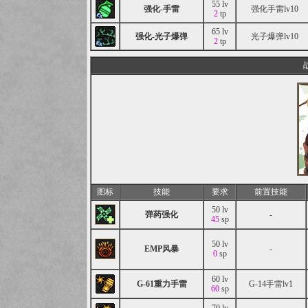
55 lv
强化-手雷
强化手雷lv10
2
tp
65 lv
强化-光子爆弹
光子爆弹lv10
2
tp
图标
技能
要求
前置技能
50 lv
弹药强化
-
45
sp
50 lv
EMP风暴
-
0
sp
60 lv
G-61重力手雷
G-14手雷lv1
60
sp