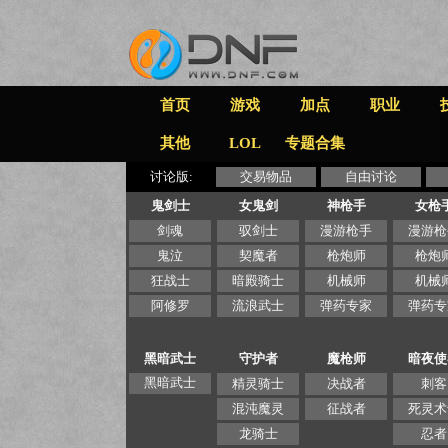
首页
游戏
加点
职业
其他
LOL
专题合集
讨论版:
交易物品
自由讨论
鬼剑士
女鬼剑
神枪手
女枪
剑魂
驭剑士
漫游枪手
漫游枪
鬼泣
契魔者
枪炮师
枪炮
狂战士
暗殿骑士
机械师
机械
阿修罗
流浪武士
弹药专家
弹药专
黑暗武士
守护者
魔枪师
暗夜使
黑暗武士
精灵骑士
决战者
刺客
混沌魔灵
征战者
死灵术
龙骑士
忍者