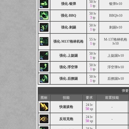
50 lv
强化-银弹
银弹lv10
1
tp
50 lv
强化-BBQ
BBQlv10
3
tp
50 lv
强化-刺踢
刺踢lv10
1
tp
55 lv
M-137格林机枪
强化-M137格林机枪
1
tp
lv10
50 lv
强化-上旋踢
上旋踢lv10
1
tp
50 lv
强化-浮空弹
浮空弹lv10
1
tp
50 lv
强化-后撩踢
后撩踢lv10
1
tp
弹要
图标
技能
要求
前置技能
24 lv
快速拔枪
-
50
sp
24 lv
反坦克炮
-
50
sp
24 lv