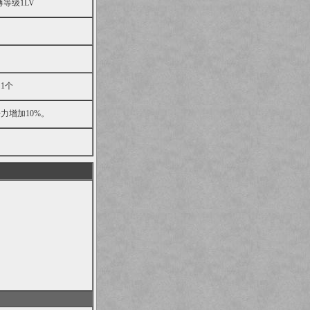
等级1LV
1个
力增加10%。