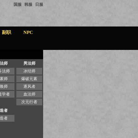
国服
韩服
日服
副职
NPC
法师
男法师
斗法师
冰结师
素师
爆破元素
唤师
逐风者
道学者
血法师
次元行者
造者
造者