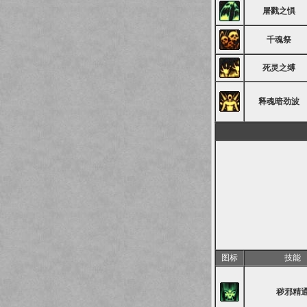
屠戮之惧
千魂祭
死灵之缚
释魂暗劲波
图标
技能
秽邪精