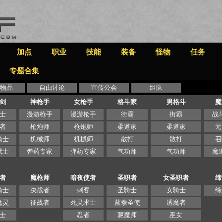
加点
职业
技能
装备
怪物
任务
专题合集
物品
自由讨论
宣传公会
组队
剑
神枪手
女枪手
格斗家
男格斗
魔
士
漫游枪手
漫游枪手
街霸
街霸
战
者
枪炮师
枪炮师
柔道家
柔道家
元
骑士
机械师
机械师
散打
散打
召
武士
弹药专家
弹药专家
气功师
气功师
魔
者
魔枪师
暗夜使者
圣职者
女圣职者
缔
骑士
决战者
刺客
圣骑士
女骑士
缔
魔灵
征战者
死灵术士
蓝拳圣使
诱魔者
士
忍者
驱魔师
巫女