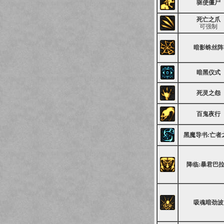
驱使僵尸
死亡之爪
可强制
暗影蛛丝阵
暗黑仪式
死灵之怨
百鬼夜行
黑魔导书:亡者
降临:暴君巴
吸魂暗劲波