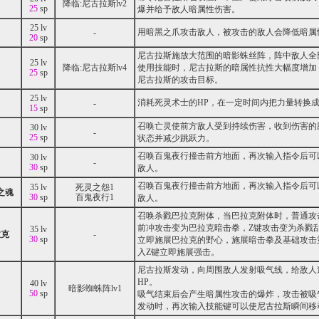
降临:尼古拉斯lv2
25
sp
爆并给予敌人暗属性伤害。
25 lv
用暗黑之爪攻击敌人，被攻击的敌人会降低暗属
-
20
sp
尼古拉斯施放大范围的暗影蛛丝阵，阵中敌人全
25 lv
降临:尼古拉斯lv4
使用技能时，尼古拉斯的暗属性抗性大幅度增加
25
sp
尼古拉斯的攻击目标。
25 lv
消耗死灵术士的HP，在一定时间内把力量转换
-
15
sp
召唤亡灵使前方敌人受到持续伤害，收到伤害的
30 lv
-
25
sp
状态并减少跳跃力。
召唤百鬼夜行撞击前方地面，再次输入指令后可
30 lv
-
30
sp
敌人。
召唤百鬼夜行撞击前方地面，再次输入指令后可
35 lv
死灵之怨1
之魂
30
sp
百鬼夜行1
敌人。
召唤杀戮巴拉克附体，当巴拉克附体时，普通攻
前冲攻击变为巴拉克暗击拳，Z键攻击变为杀戮
35 lv
拉克
-
30
sp
立即施展巴拉克的野心，施展暗击拳及基础攻击
入Z键立即施展强击。
尼古拉斯发动，向周围敌人发射吸气线，给敌人
HP。
40 lv
暗影蜘蛛阵lv1
50
sp
吸气结束后会产生暗属性攻击的爆炸，攻击被吸
发动时，再次输入技能键可以使尼古拉斯瞬间移