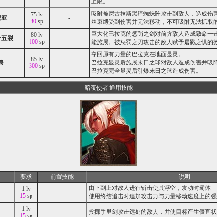
上限。
吸附被尼古拉斯黑暗蜘蛛阵攻击到敌人，造成伤
75 lv
尼亚
-
80
sp
丝束缚受到伤害并无法移动，不可吸附无法抓取
巨大化巴拉克的惩罚之剑对前方敌人造成致命一
80 lv
分五裂
-
100
sp
能施展。被惩罚之刃攻击的敌人赋予屠戮之惧的
夺回原有力量的巴拉克在地面显灵。
85 lv
身
-
巴拉克显灵后施展末日之球对敌人造成伤害并吸
300
sp
巴拉克完全显灵后引爆末日之球造成伤害。
暗夜使者 通用技能
要求
前置技能
说明
由下到上对敌人进行斩击使其浮空，发动时霸体
1 lv
-
15
sp
使用终结追击时追加攻击力与力量移动速度上的强
1 lv
投掷手里剑攻击远处的敌人，并使目标产生僵直状
-
15
sp