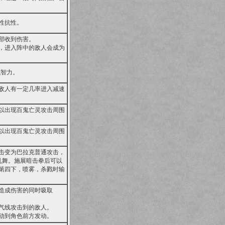
性抗性。
部收到伤害。
，进入阵中的敌人会成为
成智力。
敌人有一定几率进入减速
以出现百鬼亡灵攻击周围
以出现百鬼亡灵攻击周围
击变为巴拉克普通攻击，
乱舞。施展暗击拳后可以
第四下，喷雾，杀戮时输
造成伤害的同时吸取
气线攻击到的敌人。
动到角色前方发动。