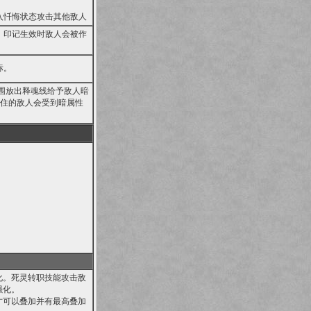
入忏悔状态攻击其他敌人
，印记生效时敌人会被作
标。
围放出释魂线给予敌人暗
缠住的敌人会受到暗属性
化。死灵转职技能攻击敌
强化。
才可以叠加并有最高叠加