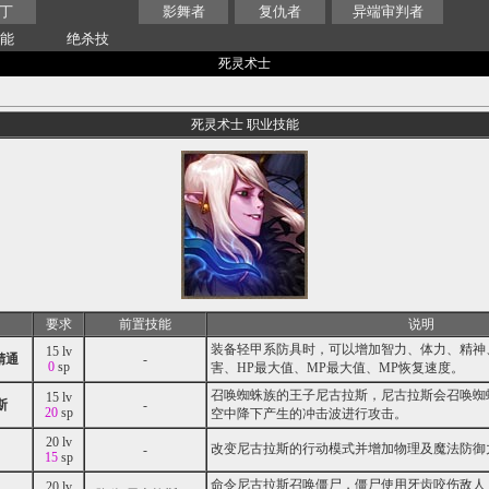
丁
影舞者
复仇者
异端审判者
技能
绝杀技
死灵术士
死灵术士 职业技能
要求
前置技能
说明
装备轻甲系防具时，可以增加智力、体力、精神
15 lv
精通
-
0
sp
害、HP最大值、MP最大值、MP恢复速度。
召唤蜘蛛族的王子尼古拉斯，尼古拉斯会召唤蜘
15 lv
斯
-
20
sp
空中降下产生的冲击波进行攻击。
20 lv
改变尼古拉斯的行动模式并增加物理及魔法防御
-
15
sp
命令尼古拉斯召唤僵尸，僵尸使用牙齿咬伤敌人
20 lv