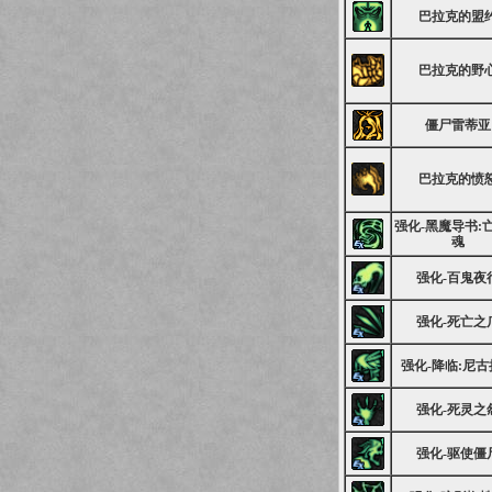
巴拉克的盟
巴拉克的野
僵尸雷蒂亚
巴拉克的愤
强化-黑魔导书:
魂
强化-百鬼夜
强化-死亡之
强化-降临:尼
强化-死灵之
强化-驱使僵