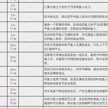
5 lv
汇聚火焰之力化作刀刃状将敌人击飞。
-
15
sp
5 lv
前冲攻击后，再以双手对敌人发动大范围切割攻击
-
15
sp
施放一个暗属性球体，自动追踪敌人给予3次暗属
5 lv
-
15
sp
予敌人暗属性伤害，并能攻击周围的敌人。
攻击时给予敌人无属性伤害，并无视敌人硬直强行
5 lv
-
15
sp
闪到敌人身后。定时间就会消失。
向前方高速移动给予敌人无属性攻击，方向上下可
10 lv
-
15
sp
过C键来中止。
召唤骨片环绕自身或其他一名队友，被骨片环绕的
10 lv
-
御上升。当被骨片环绕的角色被攻击时，骨片会弹
15
sp
害。
把自己的分身留在地上，向空中瞬移。被攻击时也
10 lv
身
-
15
sp
键决定瞬移地点。
对敌人使用下段踢，造成无属性伤害的同时使敌人
10 lv
-
15
sp
降低移动速度与攻击速度。
15 lv
空中高速下降连续攻击后，产生无属性攻击的爆炸
-
20
sp
向前方敌人投掷诅咒之箭，攻击的同时使敌人进入
15 lv
-
20
sp
施放时可以移动，再次输入技能键即可射出诅咒之