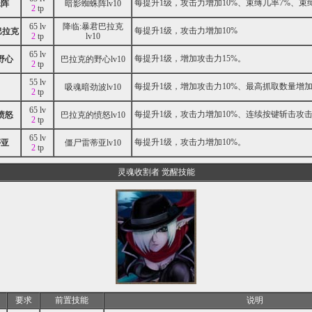
每提升1级，攻击力增加10%、束缚几率7%、束缚
蛛阵
暗影蜘蛛阵lv10
2
tp
65 lv
降临:暴君巴拉克
每提升1级，攻击力增加10%
巴拉克
2
tp
lv10
65 lv
每提升1级，增加攻击力15%。
野心
巴拉克的野心lv10
2
tp
55 lv
每提升1级，增加攻击力10%、最高抓取数量增加
吸魂暗劲波lv10
2
tp
65 lv
每提升1级，攻击力增加10%、连续按键斩击攻击
愤怒
巴拉克的愤怒lv10
2
tp
65 lv
每提升1级，攻击力增加10%。
蒂亚
僵尸雷蒂亚lv10
2
tp
灵魂收割者 觉醒技能
要求
前置技能
说明