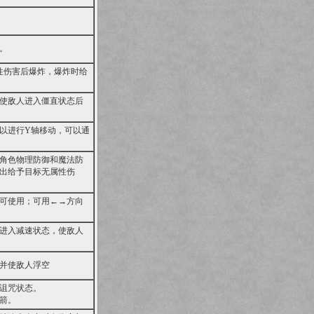
。
性伤害后爆炸，爆炸时给
使敌人进入僵直状态后
以进行Y轴移动，可以通
角色物理防御和魔法防
出给予目标无属性伤
可使用；可用←→方向
进入减速状态，使敌人
并使敌人浮空
诅咒状态。
箭。