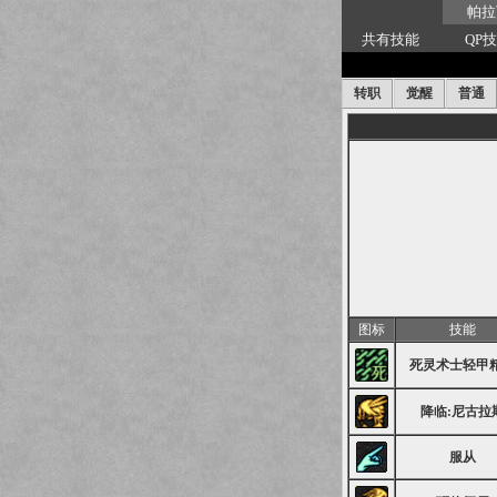
帕拉
共有技能
QP
转职
觉醒
普通
图标
技能
死灵术士轻甲
降临:尼古拉
服从