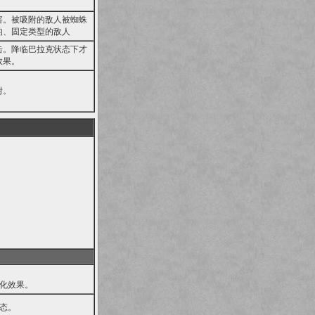
害。被吸附的敌人被蜘蛛
的、固定类型的敌人
击。降临巴拉克状态下才
效果。
附。
化效果。
态。