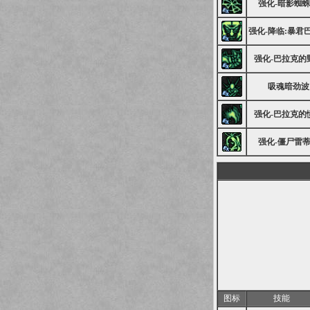
强化-暗影蜘
强化-降临:暴君
强化-巴拉克的
吸魂暗劲波
强化-巴拉克的
强化-僵尸雷
图标
技能