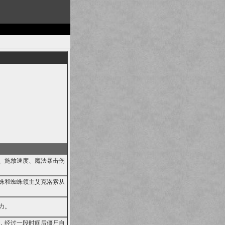
、施放速度、魔法暴击伤
蛛和蜘蛛领主艾克洛索从
力。
，经过一段时间后僵尸自