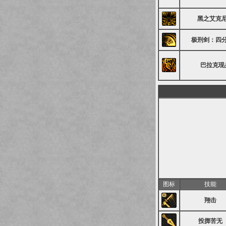
黑之艾克
极刑剑：四
巴拉克现
图标
技能
翔击
投掷苦无