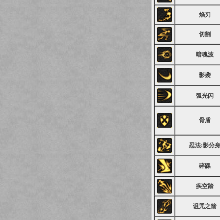
焰刃
切割
暗魂波
影袭
弧光闪
骨盾
忍法:影分
碎踝
疾空踏
诅咒之箭