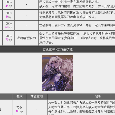
巴拉克攻击命中时有一定几率发动屠戮之惧。
50 lv
-
45
sp
敌人在一定时间内物理、魔法防御力减少，并有几率进
技能施放后，巴拉克周围的敌人都会被打上祭品的印记
50 lv
-
0
sp
为祭品将来死灵军队召唤出来并攻击敌人。
60 lv
亡者的呼出在前方产生死灵领域，并有一定几率束缚目
-
60
sp
命令尼古拉斯施放释魂暗劲波。 尼古拉斯施放时会向周
70 lv
吸魂暗劲波lv1
属性伤害的同时减少自身HP。 释魂结束时，被释魂线
70
sp
爆炸伤害。
亡魂主宰 2次觉醒技能
要求
前置技能
说明
攻击敌人时强化邪恶之力增加暴击率及暗属性强
人时增加暴击率，巴拉克攻击敌人时增加暗属性
75 lv
通
-
80
sp
每个属性都可以叠加，但需要叠加冷却时间结束