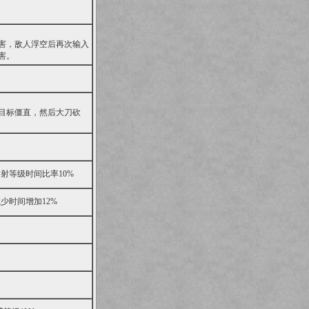
害，敌人浮空后再次输入
害。
目标僵直，然后大刀砍
射等级时间比率10%
少时间增加12%