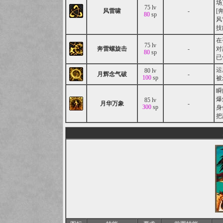
场
75 lv
风雷啸
-
[
80
sp
风
技
在
75 lv
奔雷螺旋击
-
对
80
sp
已
运
80 lv
月辉念气破
-
100
sp
被
瞬
爆
85 lv
月华万象
-
300
sp
身
把