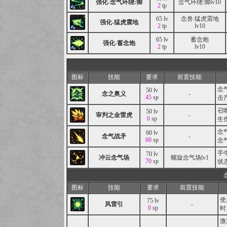
强化-念气环绕:御
念气环绕:御lv10
2
tp
65 lv
念兽:猛虎震地
强化-猛虎震地
2
tp
lv10
65 lv
蓄念炮
强化-蓄念炮
2
tp
lv10
图标
技能
要求
前置技能
念
50 lv
念之奥义
-
45
sp
击
召
50 lv
审判之金雷虎
-
0
sp
生
念
60 lv
念气战矛
-
60
sp
念
手
70 lv
冲云念气场
螺旋念气场lv1
70
sp
状
图标
技能
要求
前置技能
使
75 lv
风雷引
-
0
sp
时
激