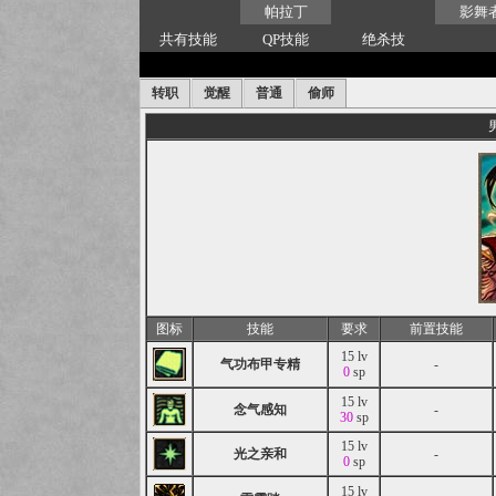
帕拉丁
影舞
共有技能
QP技能
绝杀技
转职
觉醒
普通
偷师
图标
技能
要求
前置技能
15 lv
气功布甲专精
-
0
sp
15 lv
念气感知
-
30
sp
15 lv
光之亲和
-
0
sp
15 lv