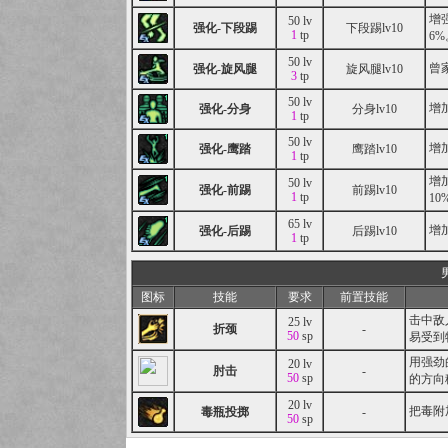
增
50 lv
强化-下段踢
下段踢lv10
1
tp
6%
50 lv
曾
强化-旋风腿
旋风腿lv10
3
tp
50 lv
增
强化-分身
分身lv10
1
tp
50 lv
增
强化-鹰踏
鹰踏lv10
1
tp
增
50 lv
强化-前踢
前踢lv10
1
tp
10
65 lv
增
强化-后踢
后踢lv10
1
tp
图标
技能
要求
前置技能
击中敌
25 lv
折颈
-
50
sp
易受到
用强劲
20 lv
肘击
-
50
sp
的方向
20 lv
把毒附
毒瓶投掷
-
50
sp