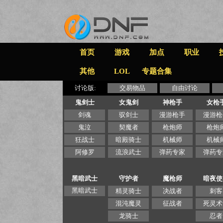
首页
游戏
加点
职业
其他
LOL
专题合集
讨论版:
交易物品
自由讨论
鬼剑士
女鬼剑
神枪手
女枪
剑魂
驭剑士
漫游枪手
漫游枪
鬼泣
契魔者
枪炮师
枪炮
狂战士
暗殿骑士
机械师
机械
阿修罗
流浪武士
弹药专家
弹药专
黑暗武士
守护者
魔枪师
暗夜使
黑暗武士
精灵骑士
决战者
刺客
混沌魔灵
征战者
死灵术
龙骑士
忍者