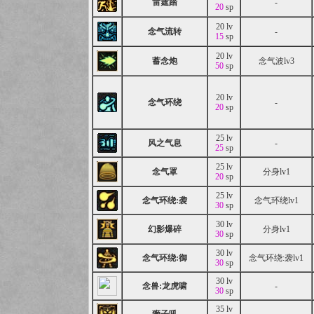
雷霆踏
-
20
sp
20 lv
念气流转
-
15
sp
20 lv
蓄念炮
念气波lv3
50
sp
20 lv
念气环绕
-
20
sp
25 lv
风之气息
-
25
sp
25 lv
念气罩
分身lv1
20
sp
25 lv
念气环绕:袭
念气环绕lv1
30
sp
30 lv
幻影爆碎
分身lv1
30
sp
30 lv
念气环绕:御
念气环绕:袭lv1
30
sp
30 lv
念兽:龙虎啸
-
30
sp
35 lv