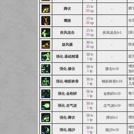
15 lv
蹲
蹲伏
-
50
sp
15 lv
在
鹰踏
-
20
sp
15 lv
[
疾风连击
疾风追击lv1
20
sp
30 lv
快
旋风腿
-
30
sp
50 lv
提
强化-基础精通
-
1
tp
增
50 lv
强化-膝击
膝击lv10
1
tp
加
被
50 lv
强化-钢筋铁骨
钢筋铁骨lv10
1
tp
几
50 lv
每
强化-金刚碎
金刚碎lv10
1
tp
50 lv
增
强化-念气波
念气波lv10
1
tp
50 lv
增
强化-蹲伏
蹲伏lv1
1
tp
增
50 lv
强化-抛沙
抛沙lv10
1
tp
加