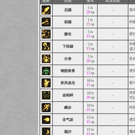
图标
技能
要求
前置技能
1 lv
发
后踢
-
20
sp
1 lv
向
前踢
-
15
sp
5 lv
抓
膝击
-
15
sp
向
5 lv
下段踢
-
15
sp
进
5 lv
生
分身
-
20
sp
10 lv
使
钢筋铁骨
-
15
sp
10 lv
前
疾风追击
-
15
sp
向
10 lv
金刚碎
-
20
sp
可
10 lv
向
瞬步
-
25
sp
15 lv
使
念气波
-
15
sp
15 lv
抛
抛沙
-
15
sp