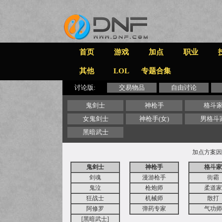
首页
游戏
加点
职业
其他
LOL
专题合集
讨论版:
交易物品
自由讨论
鬼剑士
神枪手
格斗
女鬼剑士
神枪手(女)
男格斗
黑暗武士
加点方案因
鬼剑士
神枪手
格斗家
剑魂
漫游枪手
街霸
鬼泣
枪炮师
柔道家
狂战士
机械师
散打
阿修罗
弹药专家
气功师
[黑暗武士]