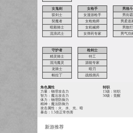
女鬼剑
女枪手
男格斗
驭剑士
女漫游枪手
男街霸
契魔者
女枪炮师
男柔道
暗殿骑士
女机械师
男散打
流浪武士
女弹药专家
男气功
守护者
枪剑士
精灵骑士
特工
混沌魔灵
源能专家
龙骑士
暗刃
帕拉丁
战线佣兵
角色属性
转职
力量：物理攻击力
15级：转职
智力：魔法攻击力
50级：觉醒
体力：物理防御力
精神：魔法防御力
攻击属性：火、水、光、暗
暴击：1.5倍正常伤害
新游推荐