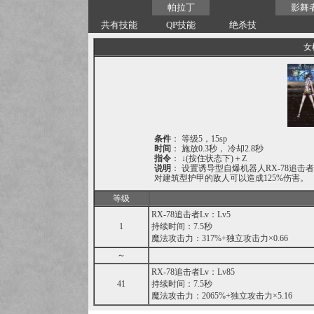
帕拉丁
影舞
共有技能
QP技能
绝杀技
女
条件
： 等级5，15sp
时间
： 施放0.3秒， 冷却2.8秒
指令
： ↓(按住状态下)＋Z
说明
： 设置诱导型自爆机器人RX-78追
对建筑型护甲的敌人可以造成125%伤害。
等级
RX-78追击者Lv：Lv5
1
持续时间：7.5秒
魔法攻击力：317%+独立攻击力×0.66
～
RX-78追击者Lv：Lv85
41
持续时间：7.5秒
魔法攻击力：2065%+独立攻击力×5.16