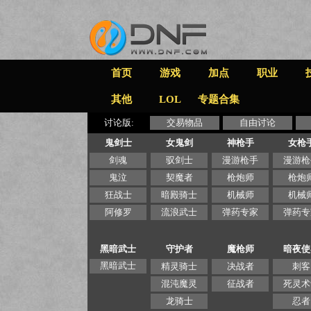
首页
游戏
加点
职业
其他
LOL
专题合集
讨论版:
交易物品
自由讨论
鬼剑士
女鬼剑
神枪手
女枪
剑魂
驭剑士
漫游枪手
漫游枪
鬼泣
契魔者
枪炮师
枪炮
狂战士
暗殿骑士
机械师
机械
阿修罗
流浪武士
弹药专家
弹药专
黑暗武士
守护者
魔枪师
暗夜使
黑暗武士
精灵骑士
决战者
刺客
混沌魔灵
征战者
死灵术
龙骑士
忍者