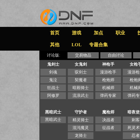
首页
游戏
加点
职业
其他
LOL
专题合集
讨论版:
交易物品
自由讨论
鬼剑士
女鬼剑
神枪手
女枪
剑魂
驭剑士
漫游枪手
漫游枪
鬼泣
契魔者
枪炮师
枪炮
狂战士
暗殿骑士
机械师
机械
阿修罗
流浪武士
弹药专家
弹药专
黑暗武士
守护者
魔枪师
暗夜使
黑暗武士
精灵骑士
决战者
刺客
混沌魔灵
征战者
死灵术
龙骑士
忍者