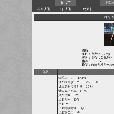
帕拉丁
影舞
共有技能
QP技能
绝杀技
枪炮师(
消耗
：
条件
： 等级20，25sp
时间
： 瞬发，冷却6秒
指令
： ←→+Z
说明
：向前方发射一枚
等级
物理攻击力：86+850
爆炸物理攻击力：512%+5120
拔出武器需要时间：0.3秒
爆炸大小比率：140%
1
爆炸次数：3次
出血几率：15%
出血Lv：
出血持续时间：5秒
出血攻击力：786