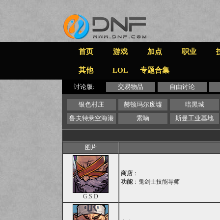
首页
游戏
加点
职业
其他
LOL
专题合集
讨论版:
交易物品
自由讨论
银色村庄
赫顿玛尔废墟
暗黑城
鲁夫特悬空海港
索喃
斯曼工业基地
图片
商店
：
功能
：鬼剑士技能导师
G.S.D