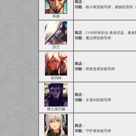
商店
：
功能
：格斗家技能导师，修炼的房间
风振
商店
：LV60所有职业 勇者武器，勇
功能
：魔法师技能导师
莎兰
商店
：
功能
：暗夜使者技能导师
米内特
商店
：
功能
：女鬼剑技能导师
骑士洛巴赫
商店
：
功能
：守护者技能导师