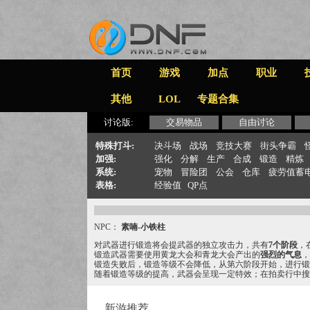
首页
游戏
加点
职业
其他
LOL
专题合集
讨论版:
交易物品
自由讨论
特殊打斗:
决斗场
战场
竞技大赛
街头争霸
加强:
强化
分解
生产
合成
锻造
精炼
系统:
宠物
冒险团
公会
仓库
疲劳值蓄
表格:
经验值
QP点
NPC：
素喃-小铁柱
对武器进行锻造将会提武器的独立攻击力，共有
7个阶段
，
锻造武器需要使用黄龙大会和青龙大会产出的
强烈的气息
，
锻造失败后，锻造等级不会降低，从第六阶段开始，进行锻
随着锻造等级的提高，武器会呈现一定特效；在拍卖行中搜
新游推荐