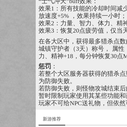
“士气冲天”buff效果：
效果1：所有技能的冷却时间减少
放速度+5% ，效果持续一小时；
效果2：力量、智力、体力、精神
效果3：恢复20点疲劳值，仅当
在各大区中，获得最多猎杀点数
城镇守护者（3天）称号， 属性
力、精神+18，每分钟恢复30点M
惩罚
：
若整个大区服务器获得的猎杀点
为防御失败。
若防御失败，则怪物攻城结束后的
暂时限制玩家使用其某些功能和
玩家不可给NPC送礼物，但依然
新游推荐