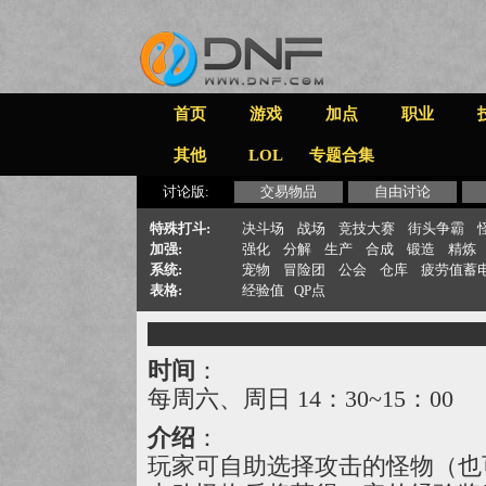
首页
游戏
加点
职业
其他
LOL
专题合集
讨论版:
交易物品
自由讨论
特殊打斗:
决斗场
战场
竞技大赛
街头争霸
加强:
强化
分解
生产
合成
锻造
精炼
系统:
宠物
冒险团
公会
仓库
疲劳值蓄
表格:
经验值
QP点
时间
：
每周六、周日 14：30~15：00
介绍
：
玩家可自助选择攻击的怪物（也