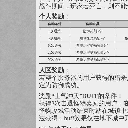
战斗期间，玩家若死亡，则不能
个人奖励
：
奖励条件
奖励道具
3次通关
防御药剂5个
7次通关
胜利之光药剂5个
恢
10次通关
希望之守护袖珍罐1个
25次通关
希望之守护袖珍罐2个
50次通关
希望之守护袖珍罐3个
大区奖励
：
若整个服务器的用户获得的猎杀
定为防御成功。
奖励“士气冲天”BUFF的条件：
获得3次击退怪物奖励的用户，在
怪物攻城活动结束时站在城镇中才
法获得；buff效果仅在地下城中