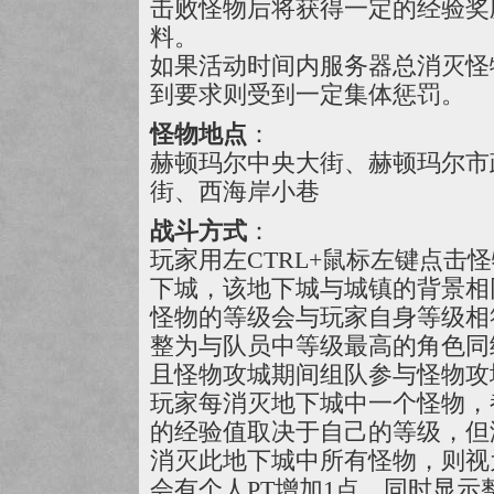
击败怪物后将获得一定的经验奖
料。
如果活动时间内服务器总消灭怪
到要求则受到一定集体惩罚。
怪物地点
：
赫顿玛尔中央大街、赫顿玛尔市
街、西海岸小巷
战斗方式
：
玩家用左CTRL+鼠标左键点击
下城，该地下城与城镇的背景相
怪物的等级会与玩家自身等级相
整为与队员中等级最高的角色同
且怪物攻城期间组队参与怪物攻
玩家每消灭地下城中一个怪物，
的经验值取决于自己的等级，但
消灭此地下城中所有怪物，则视
会有个人PT增加1点，同时显示