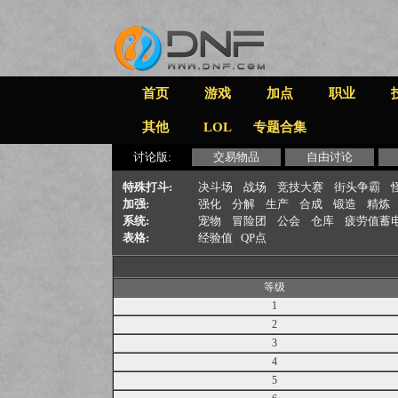
首页
游戏
加点
职业
其他
LOL
专题合集
讨论版:
交易物品
自由讨论
特殊打斗:
决斗场
战场
竞技大赛
街头争霸
加强:
强化
分解
生产
合成
锻造
精炼
系统:
宠物
冒险团
公会
仓库
疲劳值蓄
表格:
经验值
QP点
等级
1
2
3
4
5