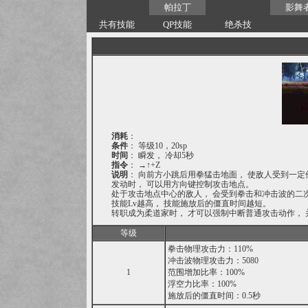
帕拉丁
影舞
共有技能
QP技能
绝杀技
消耗
：
条件
： 等级10，20sp
时间
： 瞬发， 冷却5秒
指令
： →↑+Z
说明
： 向前方小跳后用拳猛击地面， 使敌人受到一
发动时， 可以用方向键控制攻击地点。
处于攻击地点中心的敌人， 会受到拳击和冲击波的二
技能Lv越高， 技能施放后的僵直时间越短。
转职成为柔道家时， 才可以强制中断普通攻击动作，
等级
拳击物理攻击力：110%
冲击波物理攻击力：5080
1
范围增加比率：100%
浮空力比率：100%
施放后的僵直时间：0.5秒