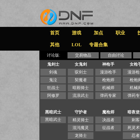
首页
游戏
加点
职业
其他
LOL
专题合集
讨论版:
交易物品
自由讨论
鬼剑士
女鬼剑
神枪手
女枪
剑魂
驭剑士
漫游枪手
漫游枪
鬼泣
契魔者
枪炮师
枪炮
狂战士
暗殿骑士
机械师
机械
阿修罗
流浪武士
弹药专家
弹药专
黑暗武士
守护者
魔枪师
暗夜使
黑暗武士
精灵骑士
决战者
刺客
混沌魔灵
征战者
死灵术
龙骑士
忍者