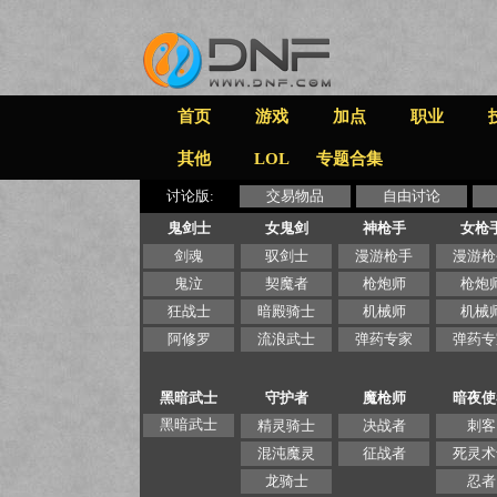
首页
游戏
加点
职业
其他
LOL
专题合集
讨论版:
交易物品
自由讨论
鬼剑士
女鬼剑
神枪手
女枪
剑魂
驭剑士
漫游枪手
漫游枪
鬼泣
契魔者
枪炮师
枪炮
狂战士
暗殿骑士
机械师
机械
阿修罗
流浪武士
弹药专家
弹药专
黑暗武士
守护者
魔枪师
暗夜使
黑暗武士
精灵骑士
决战者
刺客
混沌魔灵
征战者
死灵术
龙骑士
忍者