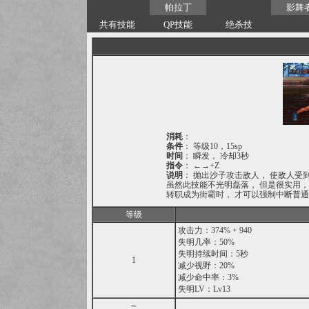
帕拉丁
影舞
共有技能
QP技能
绝杀技
消耗
：
条件
： 等级10，15sp
时间
： 瞬发， 冷却3秒
指令
： ←→+Z
说明
： 抛出沙子攻击敌人， 使敌人
虽然此技能不光明磊落， 但是很实用
转职成为街霸时， 才可以强制中断普通
等级
攻击力：374% + 940
失明几率：50%
失明持续时间：5秒
1
减少视野：20%
减少命中率：3%
失明LV：Lv13
～