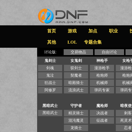
首页
游戏
加点
职业
其他
LOL
专题合集
讨论版:
交易物品
自由讨论
鬼剑士
女鬼剑
神枪手
女枪
剑魂
驭剑士
漫游枪手
漫游枪
鬼泣
契魔者
枪炮师
枪炮
狂战士
暗殿骑士
机械师
机械
阿修罗
流浪武士
弹药专家
弹药专
黑暗武士
守护者
魔枪师
暗夜使
黑暗武士
精灵骑士
决战者
刺客
混沌魔灵
征战者
死灵术
龙骑士
忍者