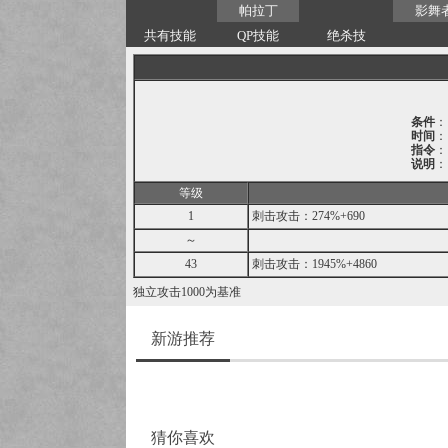
帕拉丁
影舞
共有技能
QP技能
绝杀技
条件
：
时间
：
指令
：
说明
：
等级
1
刺击攻击：274%+690
～
43
刺击攻击：1945%+4860
独立攻击1000为基准
新游推荐
猜你喜欢