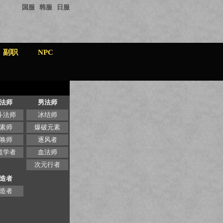
国服
韩服
日服
副职
NPC
法师
男法师
斗法师
冰结师
素师
爆破元素
唤师
逐风者
道学者
血法师
次元行者
造者
造者