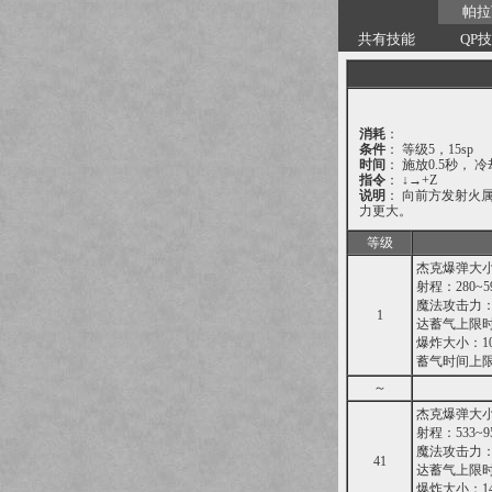
帕拉
共有技能
QP
消耗
：
条件
： 等级5，15sp
时间
： 施放0.5秒， 冷
指令
： ↓→+Z
说明
： 向前方发射火
力更大。
等级
杰克爆弹大小：
射程：280~59
魔法攻击力：1
1
达蓄气上限时
爆炸大小：100
蓄气时间上限
～
杰克爆弹大小：1
射程：533~95
魔法攻击力：7
41
达蓄气上限时魔
爆炸大小：142.