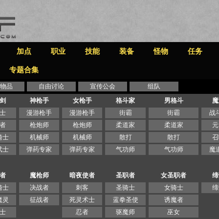
加点
职业
技能
装备
怪物
任务
专题合集
物品
自由讨论
宣传公会
组队
剑
神枪手
女枪手
格斗家
男格斗
魔
士
漫游枪手
漫游枪手
街霸
街霸
战
者
枪炮师
枪炮师
柔道家
柔道家
元
骑士
机械师
机械师
散打
散打
召
武士
弹药专家
弹药专家
气功师
气功师
魔
者
魔枪师
暗夜使者
圣职者
女圣职者
缔
骑士
决战者
刺客
圣骑士
女骑士
缔
魔灵
征战者
死灵术士
蓝拳圣使
诱魔者
士
忍者
驱魔师
巫女