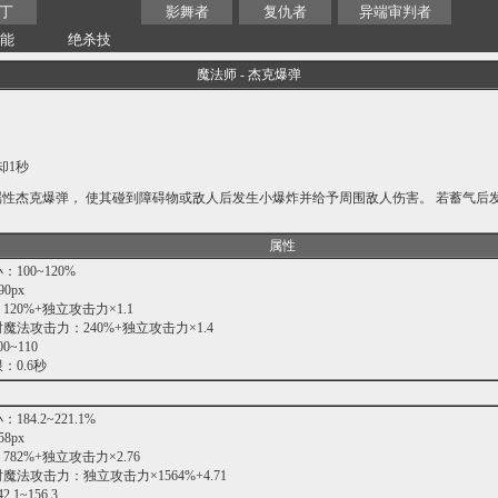
丁
影舞者
复仇者
异端审判者
技能
绝杀技
魔法师 - 杰克爆弹
却1秒
属性杰克爆弹， 使其碰到障碍物或敌人后发生小爆炸并给予周围敌人伤害。 若蓄气后
属性
100~120%
0px
20%+独立攻击力×1.1
魔法攻击力：240%+独立攻击力×1.4
~110
：0.6秒
84.2~221.1%
8px
82%+独立攻击力×2.76
法攻击力：独立攻击力×1564%+4.71
1~156.3