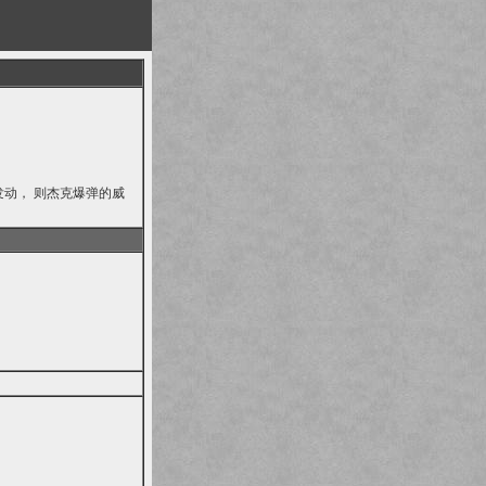
发动， 则杰克爆弹的威