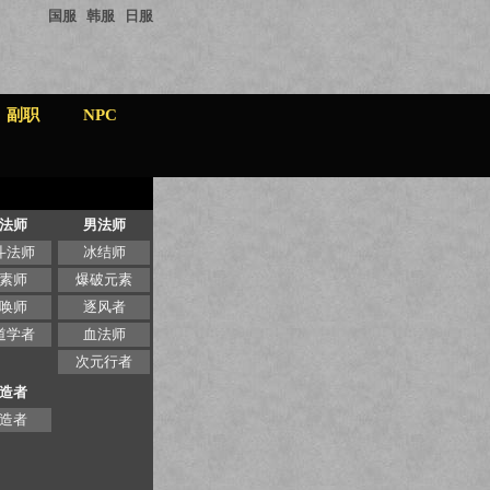
国服
韩服
日服
副职
NPC
法师
男法师
斗法师
冰结师
素师
爆破元素
唤师
逐风者
道学者
血法师
次元行者
造者
造者