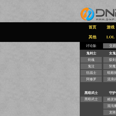
首页
游戏
其他
LOL
讨论版:
交易
鬼剑士
女鬼
剑魂
驭剑
鬼泣
契魔
狂战士
暗殿
阿修罗
流浪
黑暗武士
守护
黑暗武士
精灵
混沌
龙骑