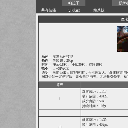
帕拉丁
影舞
共有技能
QP技能
绝杀技
魔法
系列
： 魔道系列技能
条件
： 等级10，20sp
时间
： 施放0.8秒， 冷却30秒，持续10秒
指令
： →+SPACE
说明
： 向前抛出人偶'舒露露'，并挑衅敌人。'舒露露'
间或受到一定伤害后，则会自动消失。无法吸引领主、精
等级
舒露露Lv：Lv17
吸引范围：4012x
1
减少魔防：594
持续时间：10秒
～
舒露露Lv：Lv35
吸引范围：462px
10