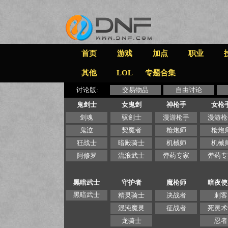
首页
游戏
加点
职业
其他
LOL
专题合集
讨论版:
交易物品
自由讨论
鬼剑士
女鬼剑
神枪手
女枪
剑魂
驭剑士
漫游枪手
漫游枪
鬼泣
契魔者
枪炮师
枪炮
狂战士
暗殿骑士
机械师
机械
阿修罗
流浪武士
弹药专家
弹药专
黑暗武士
守护者
魔枪师
暗夜使
黑暗武士
精灵骑士
决战者
刺客
混沌魔灵
征战者
死灵术
龙骑士
忍者