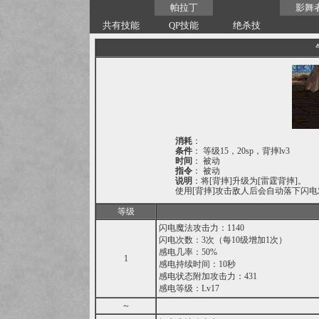
帕拉丁
影舞
共有技能
QP技能
绝杀技
消耗
：
条件
： 等级15，20sp，背摔lv3
时间
： 被动
指令
： 被动
说明
：将[背摔]升级为[雷霆背摔]。
使用[背摔]攻击敌人后会自动落下闪
等级
闪电魔法攻击力：1140
闪电次数：3次（每10级增加1次）
感电几率：50%
1
感电持续时间：10秒
感电状态附加攻击力：431
感电等级：Lv17
～