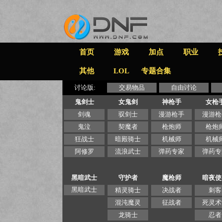
首页
游戏
加点
职业
其他
LOL
专题合集
讨论版:
交易物品
自由讨论
鬼剑士
女鬼剑
神枪手
女枪
剑魂
驭剑士
漫游枪手
漫游枪
鬼泣
契魔者
枪炮师
枪炮
狂战士
暗殿骑士
机械师
机械
阿修罗
流浪武士
弹药专家
弹药专
黑暗武士
守护者
魔枪师
暗夜使
黑暗武士
精灵骑士
决战者
刺客
混沌魔灵
征战者
死灵术
龙骑士
忍者