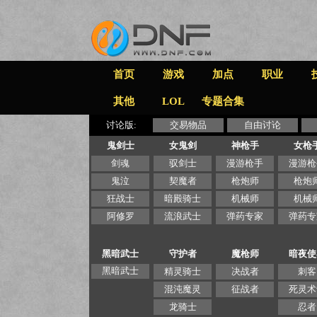
首页
游戏
加点
职业
其他
LOL
专题合集
讨论版:
交易物品
自由讨论
鬼剑士
女鬼剑
神枪手
女枪
剑魂
驭剑士
漫游枪手
漫游枪
鬼泣
契魔者
枪炮师
枪炮
狂战士
暗殿骑士
机械师
机械
阿修罗
流浪武士
弹药专家
弹药专
黑暗武士
守护者
魔枪师
暗夜使
黑暗武士
精灵骑士
决战者
刺客
混沌魔灵
征战者
死灵术
龙骑士
忍者