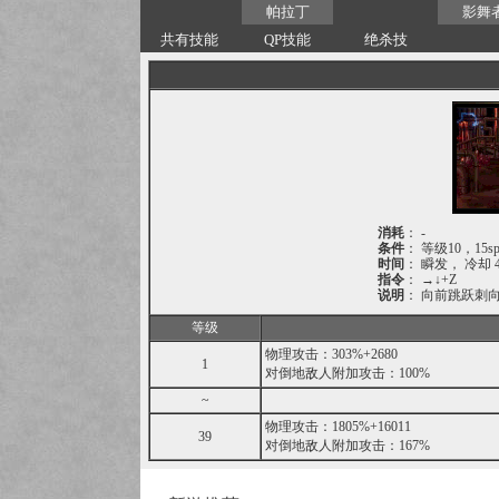
帕拉丁
影舞
共有技能
QP技能
绝杀技
消耗
： -
条件
： 等级10，15s
时间
： 瞬发， 冷却 4
指令
： →↓+Z
说明
： 向前跳跃刺
等级
物理攻击：303%+2680
1
对倒地敌人附加攻击：100%
~
物理攻击：1805%+16011
39
对倒地敌人附加攻击：167%